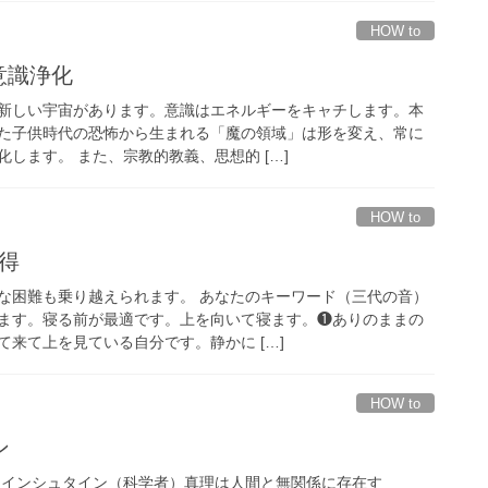
HOW to
意識浄化
新しい宇宙があります。意識はエネルギーをキャチします。本
た子供時代の恐怖から生まれる「魔の領域」は形を変え、常に
します。 また、宗教的教義、思想的 […]
HOW to
会得
な困難も乗り越えられます。 あなたのキーワード（三代の音）
ます。寝る前が最適です。上を向いて寝ます。❶ありのままの
来て上を見ている自分です。静かに […]
HOW to
ン
アインシュタイン（科学者）真理は人間と無関係に存在す