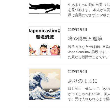
生あるものの死の自覚 は
を見つめます。 本人が自
界は言葉にできずに12歳ま
2025年1月8日
禅や瞑想と魔境
後ろ向きな自分は既に日常
Japonicaslimの仰臥で
た異なる段階のことです。一
2025年1月6日
ありのままに
はじめに 仰臥して、あり
がってしゃべれいOK。美人
す。受け入れられるまで横に