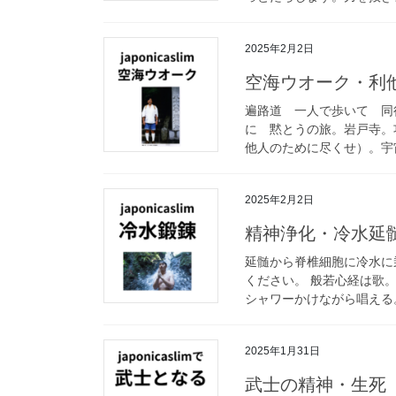
2025年2月2日
空海ウオーク・利
遍路道 一人で歩いて 同
に 黙とうの旅。岩戸寺。
他人のために尽くせ）。宇宙
2025年2月2日
精神浄化・冷水延
延髄から脊椎細胞に冷水に
ください。 般若心経は歌
シャワーかけながら唱える。
2025年1月31日
武士の精神・生死