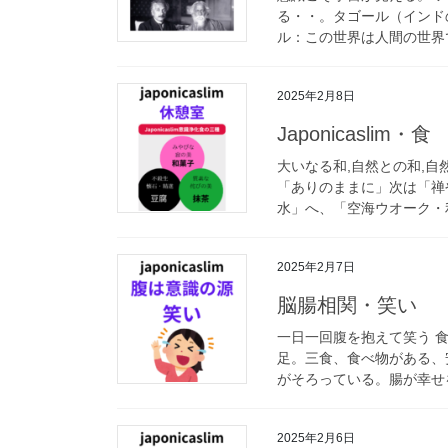
る・・。タゴール（インド
ル：この世界は人間の世界で
2025年2月8日
Japonicaslim・食
大いなる和,自然との和,
「ありのままに」次は「禅
水」へ、「空海ウオーク・利
2025年2月7日
脳腸相関・笑い
一日一回腹を抱えて笑う 
足。三食、食べ物がある、
がそろっている。腸が幸せを
2025年2月6日