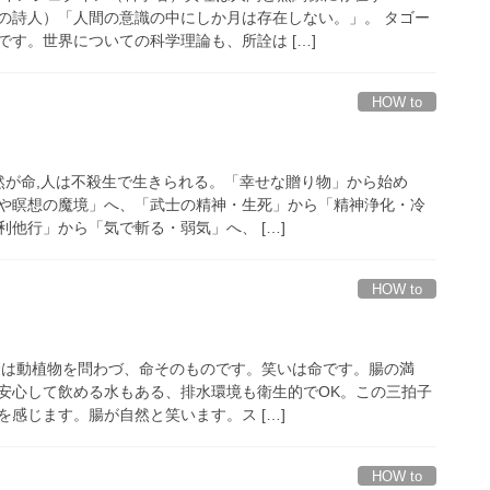
の詩人）「人間の意識の中にしか月は存在しない。」。 タゴー
す。世界についての科学理論も、所詮は […]
HOW to
自然が命,人は不殺生で生きられる。「幸せな贈り物」から始め
や瞑想の魔境」へ、「武士の精神・生死」から「精神浄化・冷
他行」から「気で斬る・弱気」へ、 […]
HOW to
食は動植物を問わづ、命そのものです。笑いは命です。腸の満
安心して飲める水もある、排水環境も衛生的でOK。この三拍子
感じます。腸が自然と笑います。ス […]
HOW to