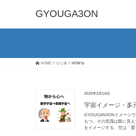
コ
ナ
ン
ビ
GYOUGA3ON
テ
ゲ
ン
ー
ツ
シ
へ
ョ
ス
ン
キ
に
ッ
移
HOME
心と体
HOW to
プ
動
2025年3月14日
宇宙イメージ・多
GYOUGAN3ONイメー
もつ。その意識は眼に見え
をイメージする。空は「愛」