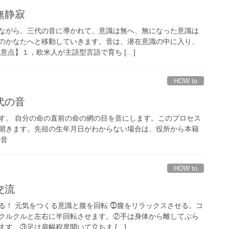
・無静寂
ながら。三代の音に導かれて、意識は無へ、無になった意識は
のかなたへと移動していきます。音は、潜在意識の中に入り、
意点】１，欧米人が主語型言語で育ち […]
HOW to
代の音
す。 自分の命の直前の命の網の目を音にします。このプロセス
開きます。先祖の生年月日がわからない場合は、役所から本籍
の音
HOW to
交流
る！ 元気をつくる意識と腹を回転 ⓵腹をリラックスさせる。コ
クルクルと左右に半回転させます。②手は身体から離してぶら
す。③足は肩幅程度開いて立ちま […]