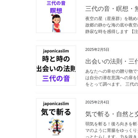
三代の音・瞑想
夜空の星（星座群）を眺め
故郷の静かな海の底や夜空
静寂な時を感得します 【注
2025年2月5日
出会いの法則・三
あなたへの幸せの贈り物で
は自分の潜在意識への扉を
をとって調べます。 三代
2025年2月4日
気で斬る・自然と
弱気を斬る！後ろ向きを斬
マのように胃腸をゆっくり
っとたらします。力を抜きま