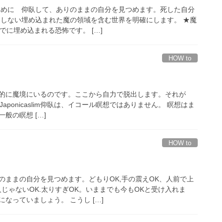
じめに 仰臥して、ありのままの自分を見つめます。死した自分
覚しない埋め込まれた魔の領域を含む世界を明確にします。 ★魔
でに埋め込まれる恐怖です。 […]
HOW to
的に魔境にいるのです。ここから自力で脱出します。それが
す。 Japonicaslim仰臥は、イコール瞑想ではありません。 瞑想はま
般の瞑想 […]
HOW to
のままの自分を見つめます。どもりOK,手の震えOK、人前で上
じゃないOK.太りすぎOK。いままでも今もOKと受け入れま
なっていましょう。 こうし […]