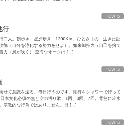
HOW to
他行
行二人。朝歩き 昼夕歩き 1200Kｍ。ひとさまの 生きた証
功徳（自分を浄化する努力をせよ）。如来加持力（自己を捨て
力（風が吹く） 空海ウオークは […]
HOW to
髄
乗せて意識を送る。毎日行うのです。滝行をシャワーで行って
。日本文化必須の無と空の悟り歌。1回、3回、7回。背筋に冷水
宗教的な行為ではありません。日 […]
HOW to