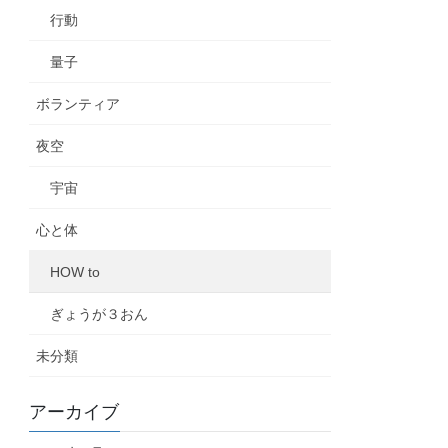
行動
量子
ボランティア
夜空
宇宙
心と体
HOW to
ぎょうが３おん
未分類
アーカイブ